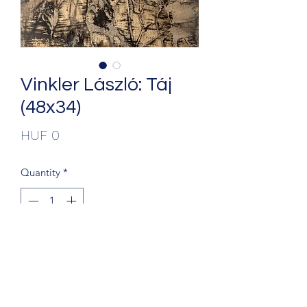
Vinkler László: Táj
(48x34)
Price
HUF 0
Quantity
*
Add to Cart