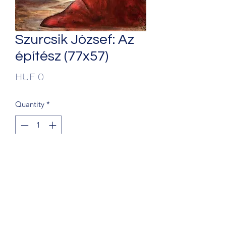
Szurcsik József: Az
építész (77x57)
Price
HUF 0
Quantity
*
Add to Cart