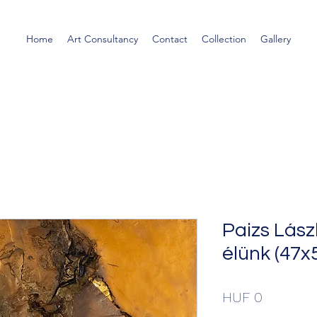
Home
Art Consultancy
Contact
Collection
Gallery
Paizs Lászl
élünk (47x
Price
HUF 0