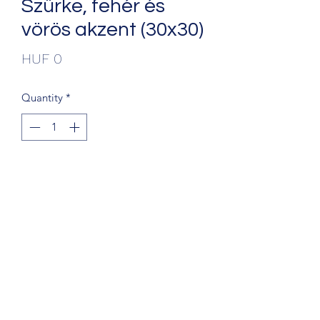
Szürke, fehér és
vörös akzent (30x30)
Price
HUF 0
Quantity
*
Add to Cart
+36203241388
1068 Budapest, Király u. 56.