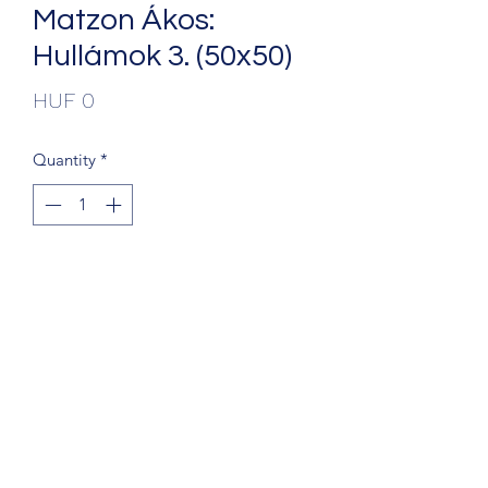
Matzon Ákos:
Hullámok 3. (50x50)
Price
HUF 0
Quantity
*
Add to Cart
+36203241388
1068 Budapest, Király u. 56.