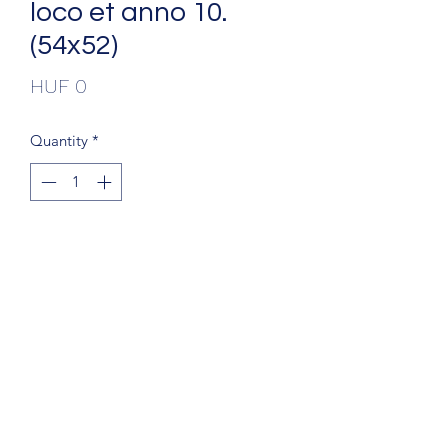
loco et anno 10.
(54x52)
Price
HUF 0
Quantity
*
Add to Cart
+36203241388
1068 Budapest, Király u. 56.