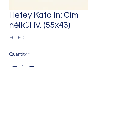
Hetey Katalin: Cím
nélkül IV. (55x43)
Price
HUF 0
Quantity
*
Add to Cart
+36203241388