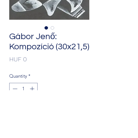
Gábor Jenő:
Kompozíció (30x21,5)
Price
HUF 0
Quantity
*
Add to Cart