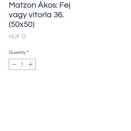
Matzon Ákos: Fej
vagy vitorla 36.
(50x50)
Price
HUF 0
Quantity
*
Add to Cart
+36203241388