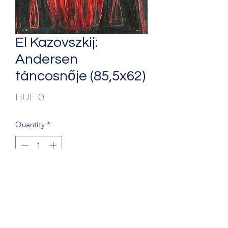
El Kazovszkij:
Andersen
táncosnője (85,5x62)
Price
HUF 0
Quantity
*
Add to Cart