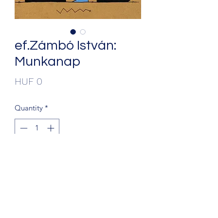
ef.Zámbó István:
Munkanap
Price
HUF 0
Quantity
*
Add to Cart