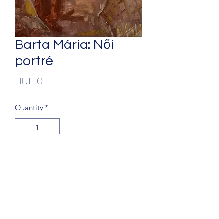
Barta Mária: Női
portré
Price
HUF 0
Quantity
*
Add to Cart