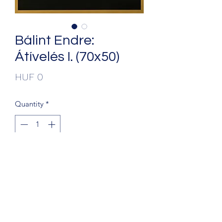
Bálint Endre:
Átívelés I. (70x50)
Price
HUF 0
Quantity
*
Add to Cart